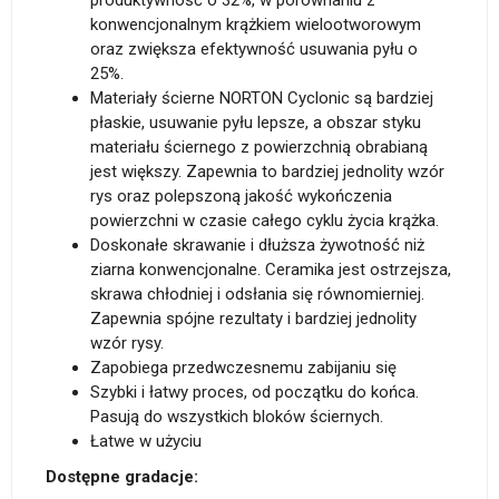
produktywność o 32%, w porównaniu z
konwencjonalnym krążkiem wielootworowym
oraz zwiększa efektywność usuwania pyłu o
25%.
Materiały ścierne NORTON Cyclonic są bardziej
płaskie, usuwanie pyłu lepsze, a obszar styku
materiału ściernego z powierzchnią obrabianą
jest większy. Zapewnia to bardziej jednolity wzór
rys oraz polepszoną jakość wykończenia
powierzchni w czasie całego cyklu życia krążka.
Doskonałe skrawanie i dłuższa żywotność niż
ziarna konwencjonalne. Ceramika jest ostrzejsza,
skrawa chłodniej i odsłania się równomierniej.
Zapewnia spójne rezultaty i bardziej jednolity
wzór rysy.
Zapobiega przedwczesnemu zabijaniu się
Szybki i łatwy proces, od początku do końca.
Pasują do wszystkich bloków ściernych.
Łatwe w użyciu
Dostępne gradacje: