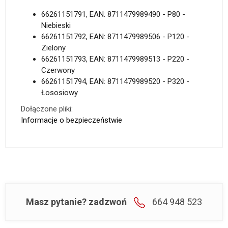
66261151791, EAN: 8711479989490 - P80 -
Niebieski
66261151792, EAN: 8711479989506 - P120 -
Zielony
66261151793, EAN: 8711479989513 - P220 -
Czerwony
66261151794, EAN: 8711479989520 - P320 -
Łososiowy
Dołączone pliki:
Informacje o bezpieczeństwie
Masz pytanie? zadzwoń
664 948 523