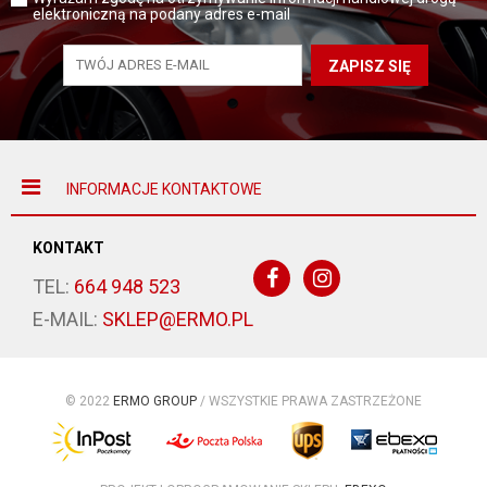
elektroniczną na podany adres e-mail
ZAPISZ SIĘ
INFORMACJE KONTAKTOWE
KONTAKT
TEL:
664 948 523
E-MAIL:
SKLEP@ERMO.PL
© 2022
ERMO GROUP
/ WSZYSTKIE PRAWA ZASTRZEŻONE