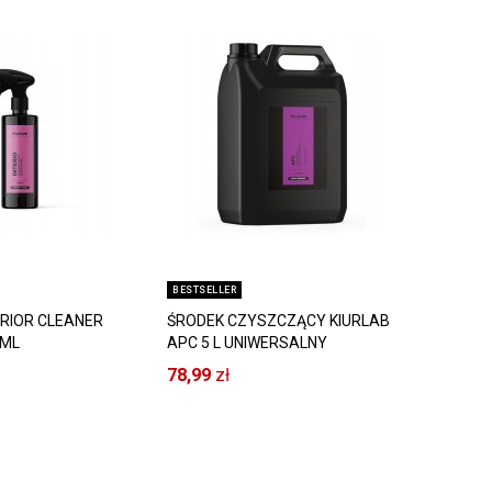
BESTSELLER
ERIOR CLEANER
ŚRODEK CZYSZCZĄCY KIURLAB
0ML
APC 5 L UNIWERSALNY
E CZYSZCZENIE
78,99
zł