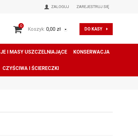
ZALOGUJ
ZAREJESTRUJ SIĘ
0
Koszyk:
0,00
zł
DO KASY
JE I MASY USZCZELNIAJĄCE
KONSERWACJA
CZYŚCIWA I ŚCIERECZKI