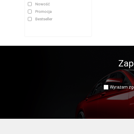
Nowość
Promocja
Bestseller
Zap
Wyrażam zgo