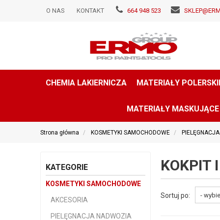
O NAS
KONTAKT
664 948 523
SKLEP@ERM
CHEMIA LAKIERNICZA
MATERIAŁY POLERSKI
MATERIAŁY MASKUJĄCE
Strona główna
KOSMETYKI SAMOCHODOWE
PIELĘGNACJ
KOKPIT 
KATEGORIE
KOSMETYKI SAMOCHODOWE
Sortuj po:
AKCESORIA
PIELĘGNACJA NADWOZIA