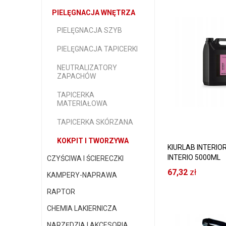
PIELĘGNACJA WNĘTRZA
PIELĘGNACJA SZYB
PIELĘGNACJA TAPICERKI
NEUTRALIZATORY
ZAPACHÓW
TAPICERKA
MATERIAŁOWA
TAPICERKA SKÓRZANA
KOKPIT I TWORZYWA
KIURLAB INTERIO
INTERIO 5000ML
CZYŚCIWA I ŚCIERECZKI
KOMPLEKSOWE C
67,32
zł
KAMPERY-NAPRAWA
WNĘTRZA
RAPTOR
CHEMIA LAKIERNICZA
NARZĘDZIA I AKCESORIA