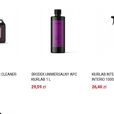
R CLEANER
ŚRODEK UNIWERSALNY APC
KIURLAB INT
KIURLAB 1 L
INTERIO 100
ZYSZCZENIE
KOMPLEKSOW
29,59
zł
26,40
zł
WNĘTRZA