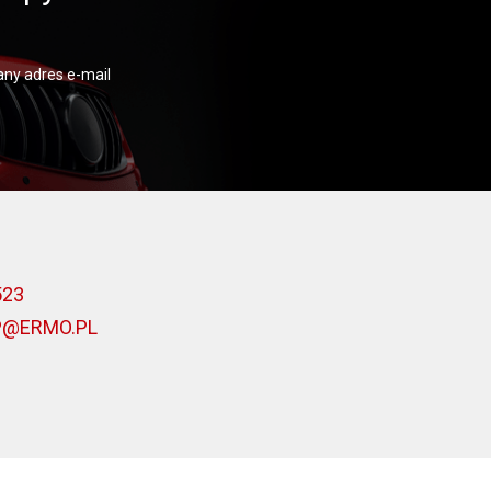
ny adres e-mail
523
P@ERMO.PL