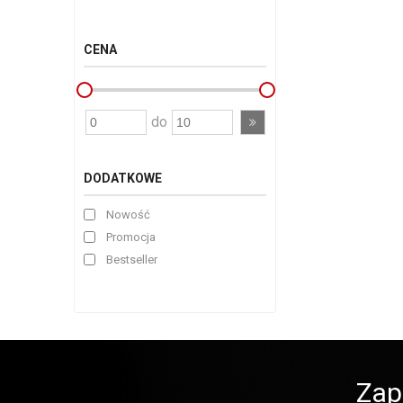
CENA
do
DODATKOWE
Nowość
Promocja
Bestseller
Zap