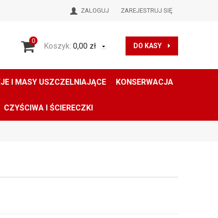
ZALOGUJ
ZAREJESTRUJ SIĘ
0
Koszyk:
0,00
zł
DO KASY
JE I MASY USZCZELNIAJĄCE
KONSERWACJA
CZYŚCIWA I ŚCIERECZKI