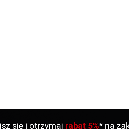
isz się i otrzymaj
rabat 5%
* na za