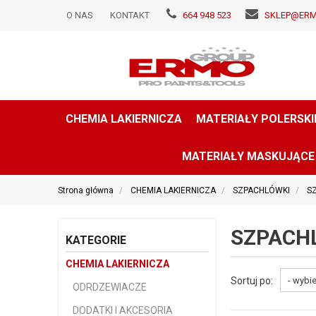
O NAS
KONTAKT
664 948 523
SKLEP@ERM
CHEMIA LAKIERNICZA
MATERIAŁY POLERSKI
MATERIAŁY MASKUJĄCE
Strona główna
CHEMIA LAKIERNICZA
SZPACHLÓWKI
S
SZPACH
KATEGORIE
CHEMIA LAKIERNICZA
Sortuj po:
ODRDZEWIACZE
DODATKI I AKCESORIA