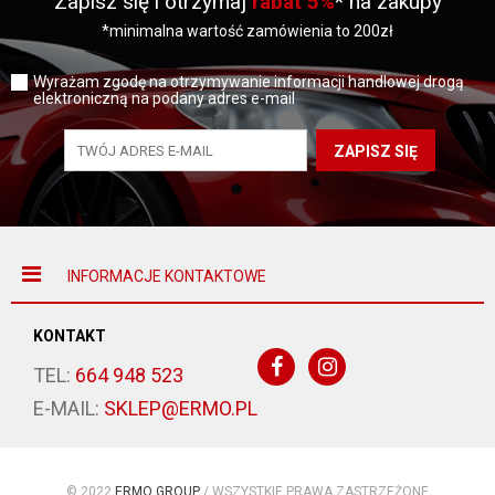
Zapisz się i otrzymaj
rabat 5%
* na zakupy
*minimalna wartość zamówienia to 200zł
Wyrażam zgodę na otrzymywanie informacji handlowej drogą
elektroniczną na podany adres e-mail
ZAPISZ SIĘ
INFORMACJE KONTAKTOWE
KONTAKT
TEL:
664 948 523
E-MAIL:
SKLEP@ERMO.PL
© 2022
ERMO GROUP
/ WSZYSTKIE PRAWA ZASTRZEŻONE