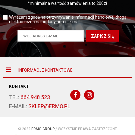
*minimalna wartość zamówienia to 200zł
Wyrażam zgodę na otrzymywanie informacji handlowej drogą
elektroniczną na podany adres e-mail
ZAPISZ SIĘ
INFORMACJE KONTAKTOWE
KONTAKT
TEL:
664 948 523
E-MAIL:
SKLEP@ERMO.PL
© 2022
ERMO GROUP
/ WSZYSTKIE PRAWA ZASTRZEŻONE