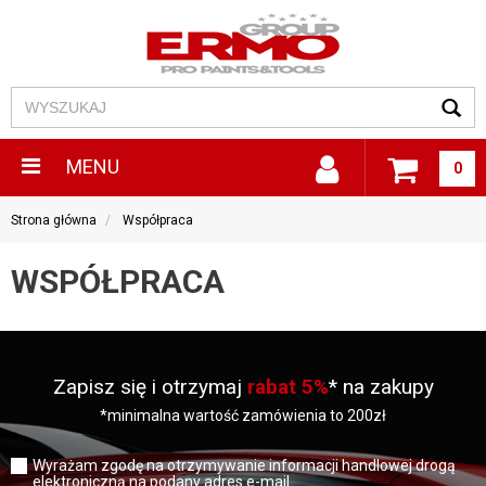
MENU
0
Strona główna
Współpraca
WSPÓŁPRACA
Zapisz się i otrzymaj
rabat 5%
* na zakupy
*minimalna wartość zamówienia to 200zł
Wyrażam zgodę na otrzymywanie informacji handlowej drogą
elektroniczną na podany adres e-mail