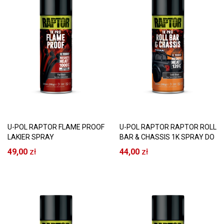
U-POL RAPTOR FLAME PROOF
U-POL RAPTOR RAPTOR ROLL
LAKIER SPRAY
BAR & CHASSIS 1K SPRAY DO
OGNIOODPORNY 1000°C
ORUROWANIA I ZAWIESZENIA
49,00
zł
44,00
zł
CZARNY MAT
CZARNA SATYNA 120°C