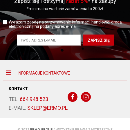
Zapisz się i otrzymaj
rabat 5%
* na zakupy
*minimalna wartość zamówienia to 200zł
Wyrażam zgodę na otrzymywanie informacji handlowej drogą
elektroniczną na podany adres e-mail
ZAPISZ SIĘ
INFORMACJE KONTAKTOWE
KONTAKT
TEL:
664 948 523
E-MAIL:
SKLEP@ERMO.PL
© 2022
ERMO GROUP
/ WSZYSTKIE PRAWA ZASTRZEŻONE