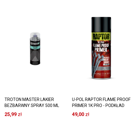
TROTON MASTER LAKIER
U-POL RAPTOR FLAME PROOF
BEZBARWNY SPRAY 500 ML
PRIMER 1K PRO - PODKŁAD
AKRYLOWY
DO KOLEKTORÓW
25,99
zł
49,00
zł
WYDECHOWYCH SPRAY
OGNIOODPORNY 1000°C
SZARY