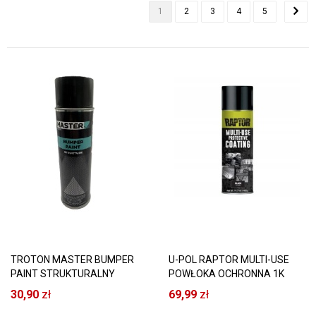
1
2
3
4
5
TROTON MASTER BUMPER
U-POL RAPTOR MULTI-USE
PAINT STRUKTURALNY
POWŁOKA OCHRONNA 1K
LAKIER CZARNY 500ML DO
SPRAY CZARNY
30,90
zł
69,99
zł
ZDERZAKÓW