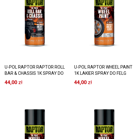
U-POL RAPTOR RAPTOR ROLL
U-POL RAPTOR WHEEL PAINT
BAR & CHASSIS 1K SPRAY DO
1K LAKIER SPRAY DO FELG
ORUROWANIA I ZAWIESZENIA
SREBRNY 120°C
44,00
zł
44,00
zł
CZARNY POŁYSK 120°C