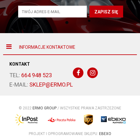
ZAPISZ SIĘ
INFORMACJE KONTAKTOWE
KONTAKT
TEL:
664 948 523
E-MAIL:
SKLEP@ERMO.PL
© 2022
ERMO GROUP
/ WSZYSTKIE PRAWA ZASTRZEŻONE
PROJEKT I OPROGRAMOWANIE SKLEPU:
EBEXO