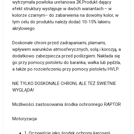
wytrzymała powłoka uretanowa 2K.Produkt dający
efekt struktury występuje w dwóch wariantach:– w
kolorze czarnym– do zabarwienia na dowolny kolor, w
tym celu do produktu należy dodać 10-15% lakieru
akrylowego
Doskonale chroni przed zadrapaniami, plamami,
wpływem warunków atmosferycznych, solą i korozją, a
dodatkowo zabezpiecza przed poślizgiem. Nakłada się
go przy pomocy pistoletu do baranka, wałka lub pędzla,
a także po rozcieńczeniu przy pomocy pistoletu HVLP.
NIE TYLKO DOSKONALE CHRONI, ALE TEŻ ŚWIETNIE
WYGLĄDA!
Możliwości zastosowania środka ochronnego RAPTOR
Motoryzacja
1. Oczywiście jako środek ochrony karoserii