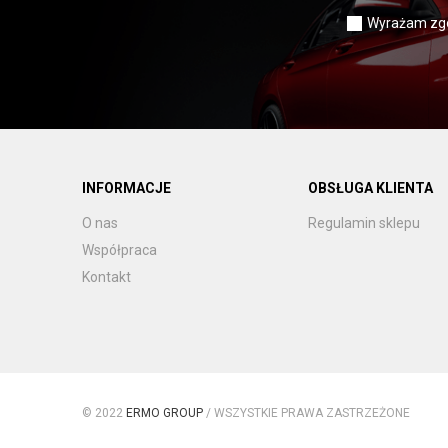
Wyrażam zgo
INFORMACJE
OBSŁUGA KLIENTA
O nas
Regulamin sklepu
Współpraca
Kontakt
© 2022
ERMO GROUP
/ WSZYSTKIE PRAWA ZASTRZEŻONE