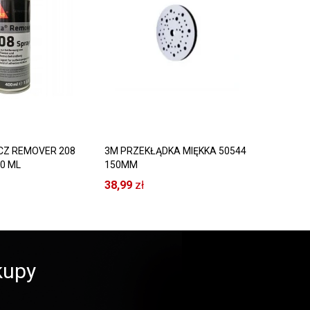
CZ REMOVER 208
3M PRZEKŁĄDKA MIĘKKA 50544
NORTON
00 ML
150MM
BIAŁA 
38,99
zł
42,99
zł
kupy