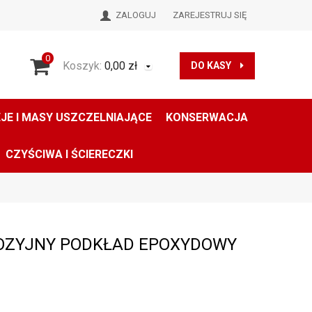
ZALOGUJ
ZAREJESTRUJ SIĘ
0
Koszyk:
0,00
zł
DO KASY
JE I MASY USZCZELNIAJĄCE
KONSERWACJA
CZYŚCIWA I ŚCIERECZKI
OZYJNY PODKŁAD EPOXYDOWY