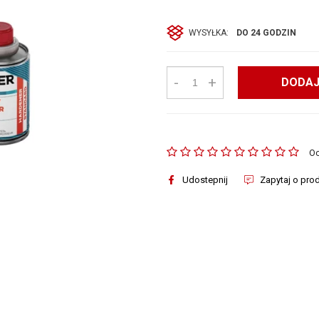
WYSYŁKA:
DO 24 GODZIN
-
+
DODAJ
O
Udostepnij
Zapytaj o pro