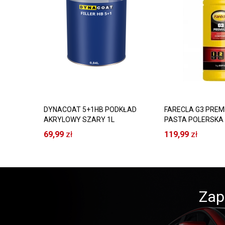
DYNACOAT 5+1HB PODKŁAD
FARECLA G3 PREM
AKRYLOWY SZARY 1L
PASTA POLERSKA
69,99
zł
119,99
zł
Zap