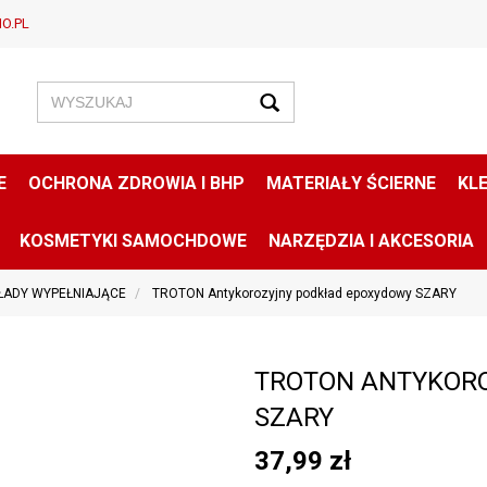
O.PL
E
OCHRONA ZDROWIA I BHP
MATERIAŁY ŚCIERNE
KLE
KOSMETYKI SAMOCHDOWE
NARZĘDZIA I AKCESORIA
ŁADY WYPEŁNIAJĄCE
TROTON Antykorozyjny podkład epoxydowy SZARY
TROTON ANTYKOR
SZARY
37,99
zł