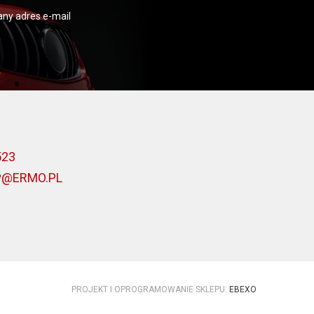
ny adres e-mail
523
P@ERMO.PL
PROJEKT I OPROGRAMOWANIE SKLEPU:
EBEXO