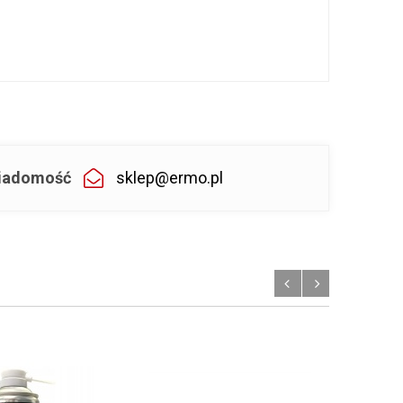
 wiadomość
sklep@ermo.pl