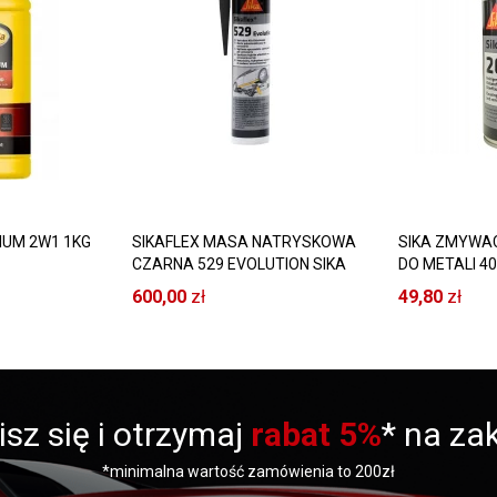
IUM 2W1 1KG
SIKAFLEX MASA NATRYSKOWA
SIKA ZMYWA
CZARNA 529 EVOLUTION SIKA
DO METALI 4
12 SZT
600,00
zł
49,80
zł
isz się i otrzymaj
rabat 5%
* na za
*minimalna wartość zamówienia to 200zł