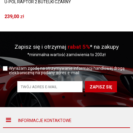
U-POL RAPTOR 2 BUTELKI CZARNY
239,00
zł
Zapisz się i otrzymaj
rabat 5%
* na zakupy
*minimalna wartość zamówienia to 200zł
Wyrażam zgodę na otrzymywanie informacji handlowej drogą
elektroniczną na podany adres e-mail
ZAPISZ SIĘ
INFORMACJE KONTAKTOWE