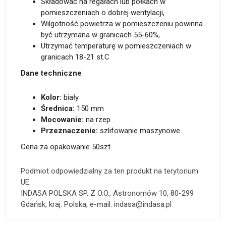
Składować na regałach lub półkach w
pomieszczeniach o dobrej wentylacji,
Wilgotność powietrza w pomieszczeniu powinna
być utrzymana w granicach 55-60%,
Utrzymać temperaturę w pomieszczeniach w
granicach 18-21 st.C
Dane techniczne
Kolor:
biały
Średnica:
150 mm
Mocowanie:
na rzep
Przeznaczenie:
szlifowanie maszynowe
Cena za opakowanie 50szt
Podmiot odpowiedzialny za ten produkt na terytorium
UE:
INDASA POLSKA SP. Z O.O., Astronomów 10, 80-299
Gdańsk, kraj: Polska, e-mail: indasa@indasa.pl