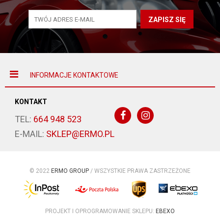
ZAPISZ SIĘ
INFORMACJE KONTAKTOWE
KONTAKT
TEL:
664 948 523
E-MAIL:
SKLEP@ERMO.PL
© 2022
ERMO GROUP
/ WSZYSTKIE PRAWA ZASTRZEŻONE
PROJEKT I OPROGRAMOWANIE SKLEPU:
EBEXO