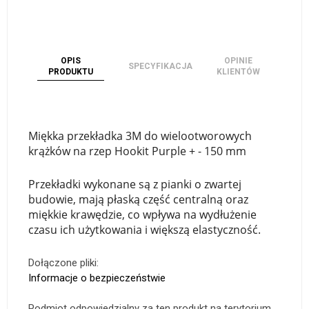
OPIS
OPINIE
SPECYFIKACJA
PRODUKTU
KLIENTÓW
Miękka przekładka 3M do wielootworowych
krążków na rzep Hookit Purple + - 150 mm
Przekładki wykonane są z pianki o zwartej
budowie, mają płaską część centralną oraz
miękkie krawędzie, co wpływa na wydłużenie
czasu ich użytkowania i większą elastyczność.
Dołączone pliki:
Informacje o bezpieczeństwie
Podmiot odpowiedzialny za ten produkt na terytorium